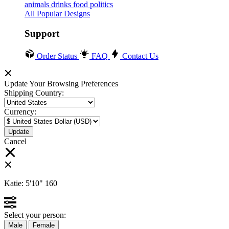
animals
drinks
food
politics
All Popular Designs
Support
Order Status
FAQ
Contact Us
Update Your Browsing Preferences
Shipping Country:
Currency:
Cancel
Katie:
5'10"
160
Select your person:
Male
Female