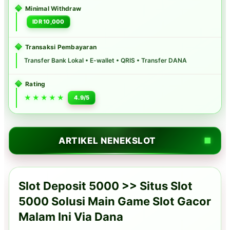
Minimal Withdraw
IDR 10,000
Transaksi Pembayaran
Transfer Bank Lokal • E-wallet • QRIS • Transfer DANA
Rating
4.9/5
ARTIKEL NENEKSLOT
Slot Deposit 5000 >> Situs Slot
5000 Solusi Main Game Slot Gacor
Malam Ini Via Dana