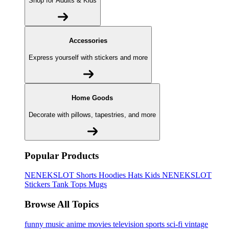
Shop for Adults & Kids
Accessories
Express yourself with stickers and more
Home Goods
Decorate with pillows, tapestries, and more
Popular Products
NENEKSLOT
Shorts
Hoodies
Hats
Kids NENEKSLOT
Stickers
Tank Tops
Mugs
Browse All Topics
funny
music
anime
movies
television
sports
sci-fi
vintage