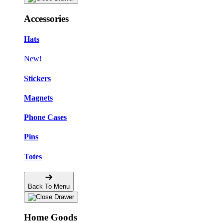
Accessories
Hats
New!
Stickers
Magnets
Phone Cases
Pins
Totes
Back To Menu
Home Goods