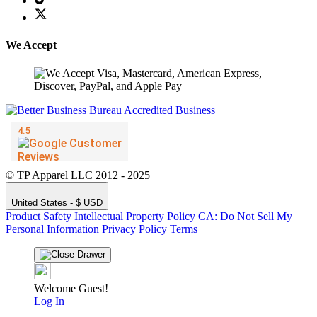
We Accept
© TP Apparel LLC 2012 - 2025
United States - $ USD
Product Safety
Intellectual Property Policy
CA: Do Not Sell My
Personal Information
Privacy Policy
Terms
Welcome Guest!
Log In