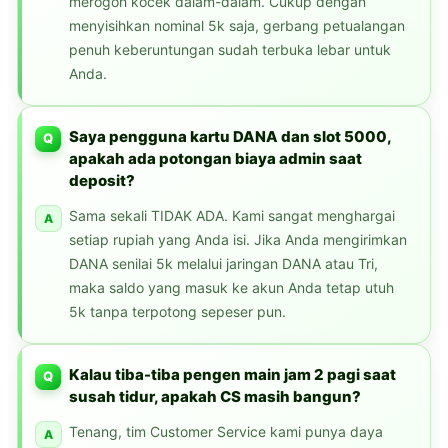
merogoh kocek dalam-dalam. Cukup dengan
menyisihkan nominal 5k saja, gerbang petualangan
penuh keberuntungan sudah terbuka lebar untuk
Anda.
Saya pengguna kartu DANA dan slot 5000,
apakah ada potongan biaya admin saat
deposit?
Sama sekali TIDAK ADA. Kami sangat menghargai
setiap rupiah yang Anda isi. Jika Anda mengirimkan
DANA senilai 5k melalui jaringan DANA atau Tri,
maka saldo yang masuk ke akun Anda tetap utuh
5k tanpa terpotong sepeser pun.
Kalau tiba-tiba pengen main jam 2 pagi saat
susah tidur, apakah CS masih bangun?
Tenang, tim Customer Service kami punya daya