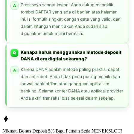
Prosesnya sangat instan! Anda cukup mengklik
tombol DAFTAR yang ada di bagian atas halaman
ini. Isi formulir singkat dengan data yang valid, dan
dalam hitungan menit akun Anda sudah siap
digunakan untuk mulai bermain.
Kenapa harus menggunakan metode deposit
DANA di era digital sekarang?
Karena DANA adalah metode paling praktis, cepat,
dan anti-ribet. Anda tidak perlu pusing memikirkan
jadwal bank offline atau gangguan aplikasi m-
banking. Selama konter DANA atau aplikasi provider
Anda aktif, transaksi bisa selesai dalam sekejap.
Nikmati
Bonus Deposit 5%
Bagi Pemain Setia
NENEKSLOT!