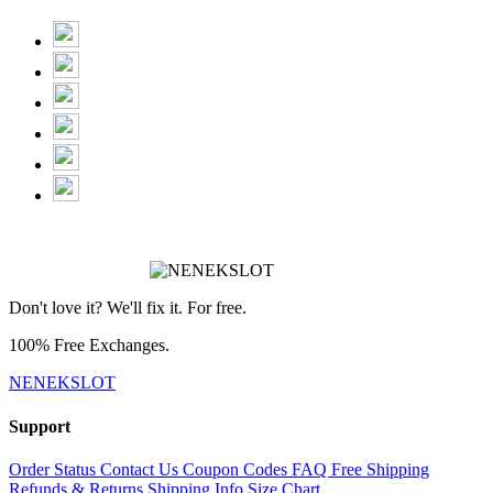
Don't love it? We'll fix it. For free.
100% Free Exchanges.
NENEKSLOT
Support
Order Status
Contact Us
Coupon Codes
FAQ
Free Shipping
Refunds & Returns
Shipping Info
Size Chart